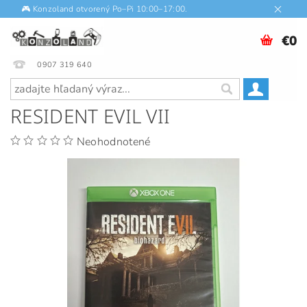
🎮 Konzoland otvorený Po–Pi 10:00–17:00.
€0
0907 319 640
RESIDENT EVIL VII
Neohodnotené