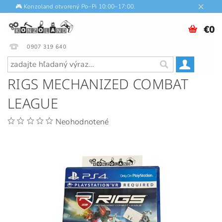
🎮 Konzoland otvorený Po–Pi 10:00–17:00.
€0
0907 319 640
RIGS MECHANIZED COMBAT
LEAGUE
Neohodnotené