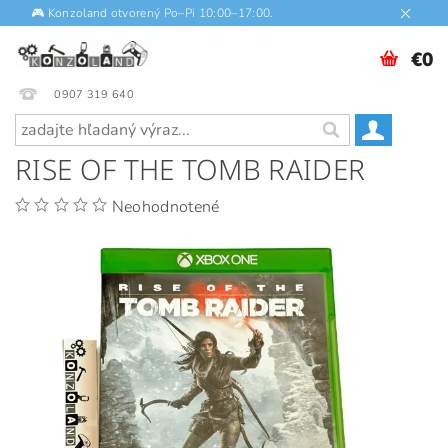
🎮 Konzoland otvorený Po–Pi 10:00–17:00.
€0
0907 319 640
RISE OF THE TOMB RAIDER
Neohodnotené