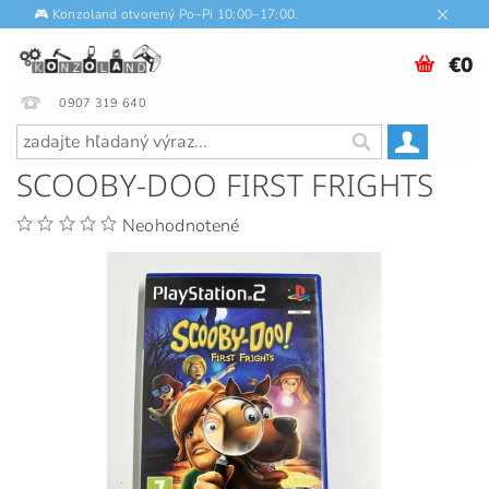
🎮 Konzoland otvorený Po–Pi 10:00–17:00.
€0
0907 319 640
SCOOBY-DOO FIRST FRIGHTS
Neohodnotené