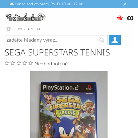
🎮 Konzoland otvorený Po–Pi 10:00–17:00.
€0
0907 319 640
SEGA SUPERSTARS TENNIS
Neohodnotené