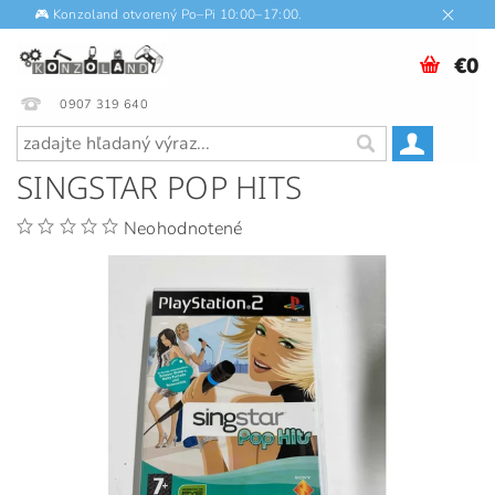
🎮 Konzoland otvorený Po–Pi 10:00–17:00.
€0
0907 319 640
SINGSTAR POP HITS
Neohodnotené