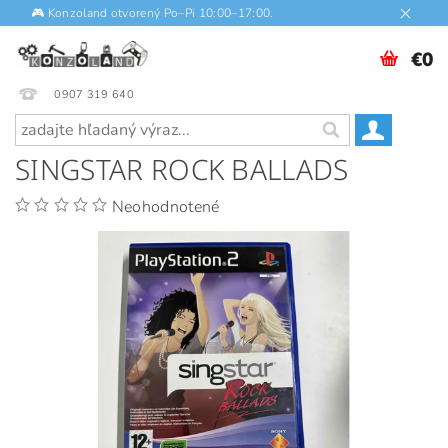
🎮 Konzoland otvorený Po–Pi 10:00–17:00.
€0
0907 319 640
SINGSTAR ROCK BALLADS
Neohodnotené