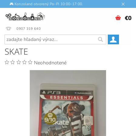
🎮 Konzoland otvorený Po–Pi 10:00–17:00.
€0
0907 319 640
SKATE
Neohodnotené