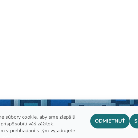
e súbory cookie, aby sme zlepšili
ODMIETNUŤ
S
prispôsobili váš zážitok.
m v prehliadaní s tým vyjadrujete
GDPR
 informácií