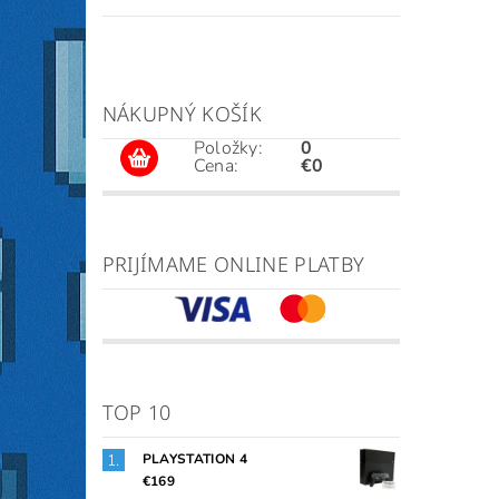
NÁKUPNÝ KOŠÍK
Položky:
0
Cena:
€0
PRIJÍMAME ONLINE PLATBY
TOP 10
PLAYSTATION 4
€169