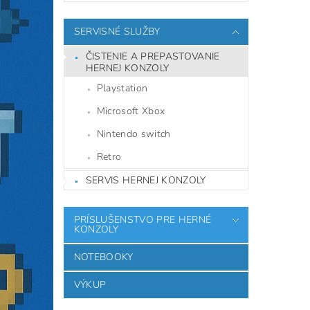
SERVISNÉ SLUŽBY
ČISTENIE A PREPASTOVANIE
HERNEJ KONZOLY
Playstation
Microsoft Xbox
Nintendo switch
Retro
SERVIS HERNEJ KONZOLY
PRÍSLUŠENSTVO PRE HERNÉ
KONZOLY
NOTEBOOKY
VÝKUP