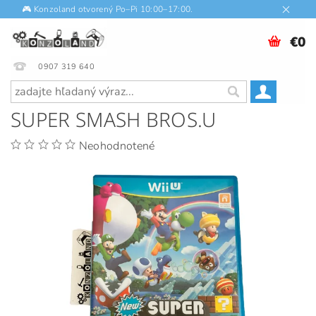
🎮 Konzoland otvorený Po–Pi 10:00–17:00.
€0
0907 319 640
SUPER SMASH BROS.U
Neohodnotené