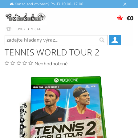
🎮 Konzoland otvorený Po–Pi 10:00–17:00.
€0
0907 319 640
TENNIS WORLD TOUR 2
Neohodnotené