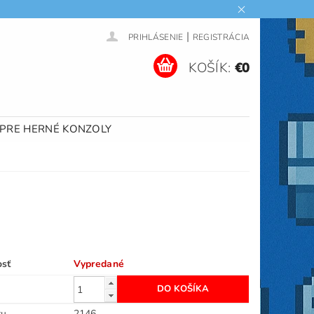
|
PRIHLÁSENIE
REGISTRÁCIA
KOŠÍK:
€0
 PRE HERNÉ KONZOLY
osť
Vypredané
ru
2146