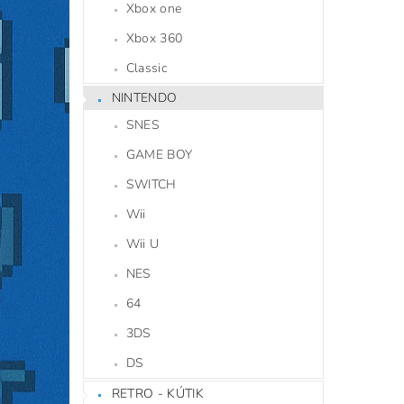
Xbox one
Xbox 360
Classic
NINTENDO
SNES
GAME BOY
SWITCH
Wii
Wii U
NES
64
3DS
DS
RETRO - KÚTIK