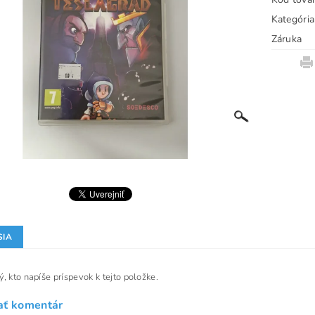
Kategória
Záruka
SIA
, kto napíše príspevok k tejto položke.
ať komentár