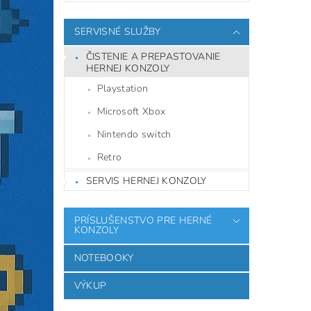
SERVISNÉ SLUŽBY
ČISTENIE A PREPASTOVANIE
HERNEJ KONZOLY
Playstation
Microsoft Xbox
Nintendo switch
Retro
SERVIS HERNEJ KONZOLY
PRÍSLUŠENSTVO PRE HERNÉ
KONZOLY
NOTEBOOKY
VÝKUP