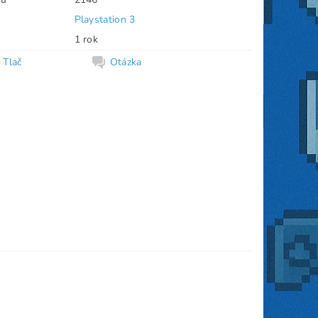
Playstation 3
1 rok
Tlač
Otázka