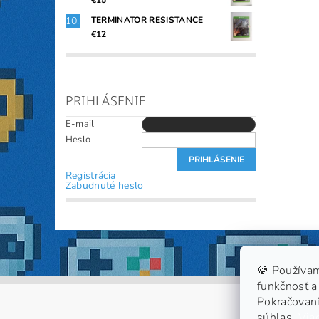
€15
TERMINATOR RESISTANCE
€12
PRIHLÁSENIE
E-mail
Heslo
Registrácia
Zabudnuté heslo
🍪 Používam
funkčnosť a 
Pokračovaní
súhlas.
Viac