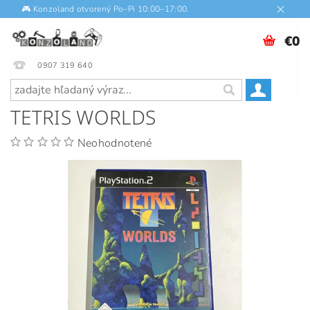
🎮 Konzoland otvorený Po–Pi 10:00–17:00.
€0
0907 319 640
TETRIS WORLDS
Neohodnotené