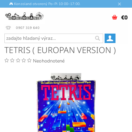
🎮 Konzoland otvorený Po–Pi 10:00–17:00.
€0
0907 319 640
TETRIS ( EUROPAN VERSION )
Neohodnotené