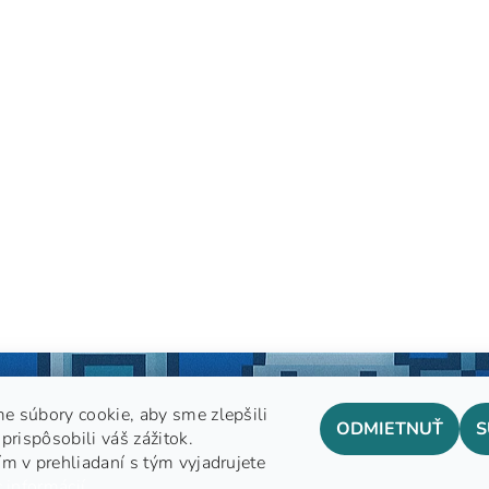
e súbory cookie, aby sme zlepšili
ODMIETNUŤ
S
prispôsobili váš zážitok.
m v prehliadaní s tým vyjadrujete
GDPR
 informácií