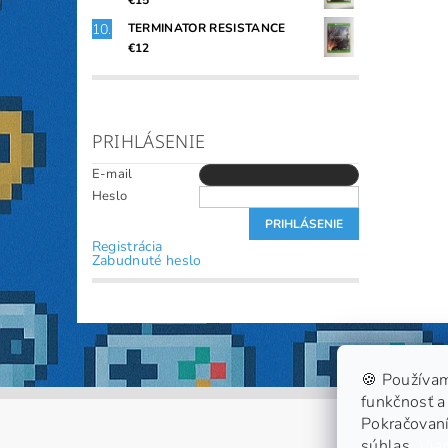
€15
TERMINATOR RESISTANCE
€12
PRIHLÁSENIE
E-mail
Heslo
Registrácia
Zabudnuté heslo
🍪 Používam
funkčnosť a 
Pokračovaní
súhlas.
Viac