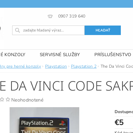
0907 319 640
NÉ KONZOLY
SERVISNÉ SLUŽBY
PRÍSLUŠENSTVO
 PODMIENKY
KONTAKTY
Hry pre herné konzoly
Playstation
Playstation 2
The Da Vinci Cod
E DA VINCI CODE SAK
Neohodnotené
Dostupn
€5
Kód tova