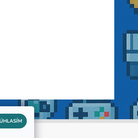
ÚHLASÍM