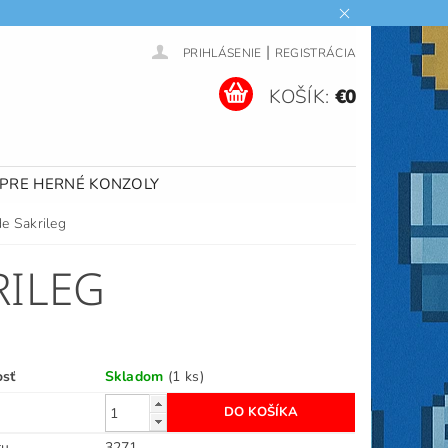
|
PRIHLÁSENIE
REGISTRÁCIA
KOŠÍK:
€0
 PRE HERNÉ KONZOLY
e Sakrileg
RILEG
osť
Skladom
(1 ks)
ru
3271