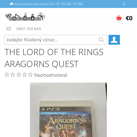
🎮 Konzoland otvorený Po–Pi 10:00–17:00.
€0
0907 319 640
THE LORD OF THE RINGS
ARAGORNS QUEST
Neohodnotené