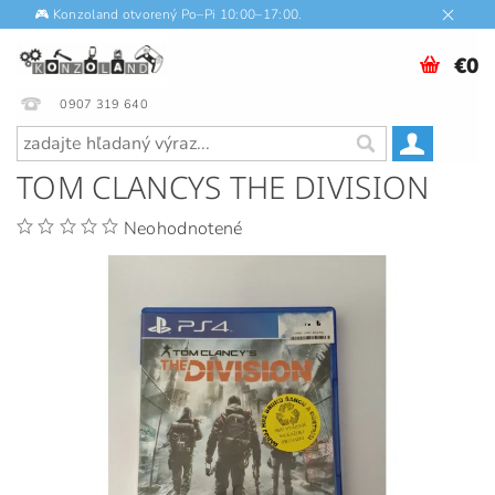
🎮 Konzoland otvorený Po–Pi 10:00–17:00.
€0
0907 319 640
TOM CLANCYS THE DIVISION
Neohodnotené