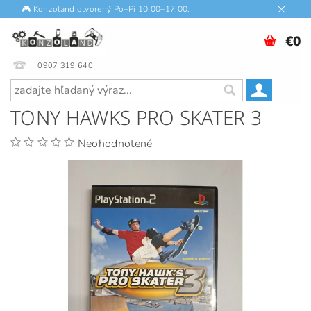
🎮 Konzoland otvorený Po–Pi 10:00–17:00.
€0
0907 319 640
TONY HAWKS PRO SKATER 3
Neohodnotené