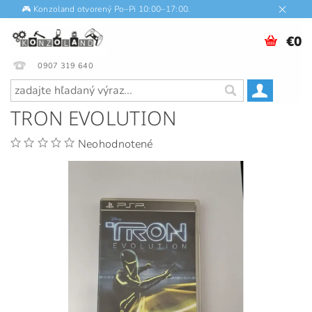
🎮 Konzoland otvorený Po–Pi 10:00–17:00.
€0
0907 319 640
TRON EVOLUTION
Neohodnotené