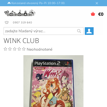
🎮 Konzoland otvorený Po–Pi 10:00–17:00.
€0
0907 319 640
WINK CLUB
Neohodnotené