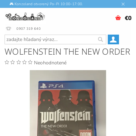
🎮 Konzoland otvorený Po–Pi 10:00–17:00.
€0
0907 319 640
WOLFENSTEIN THE NEW ORDER
Neohodnotené