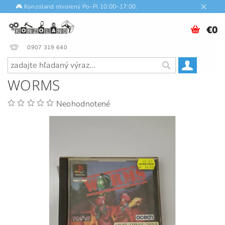
🎮 Konzoland otvorený Po–Pi 10:00–17:00.
€0
0907 319 640
WORMS
Neohodnotené