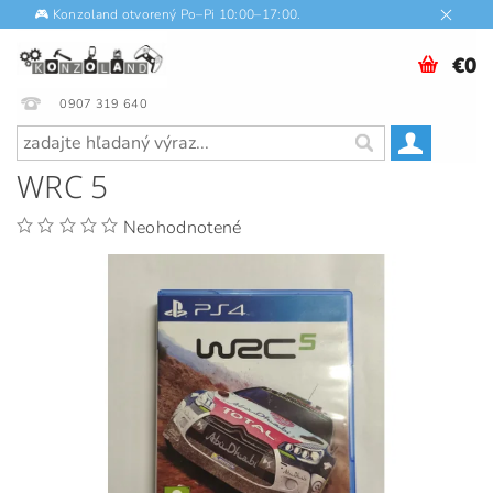
🎮 Konzoland otvorený Po–Pi 10:00–17:00.
€0
0907 319 640
WRC 5
Neohodnotené