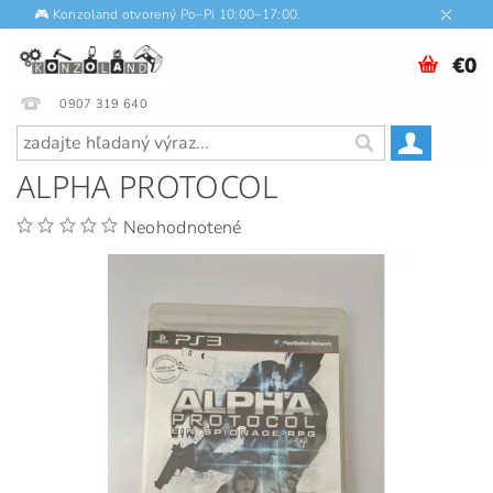
🎮 Konzoland otvorený Po–Pi 10:00–17:00.
€0
0907 319 640
ALPHA PROTOCOL
Neohodnotené