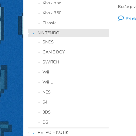
Xbox one
Buďte prvý
Xbox 360
Prid
Classic
NINTENDO
SNES
GAME BOY
SWITCH
Wii
Wii U
NES
64
3DS
DS
RETRO - KÚTIK