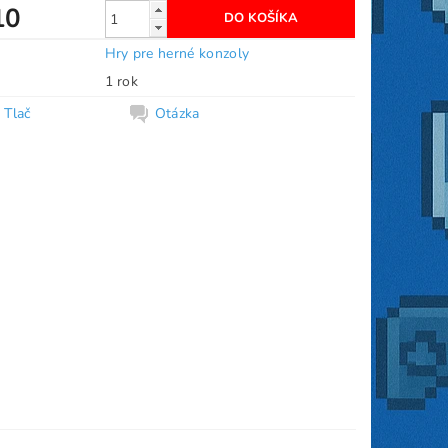
10
Hry pre herné konzoly
1 rok
Tlač
Otázka