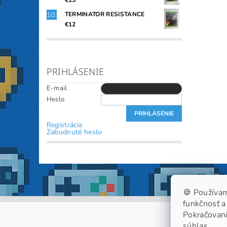
€15
TERMINATOR RESISTANCE
€12
PRIHLÁSENIE
E-mail
Heslo
Registrácia
Zabudnuté heslo
🍪 Používam
funkčnosť a 
Pokračovaní
súhlas.
Viac