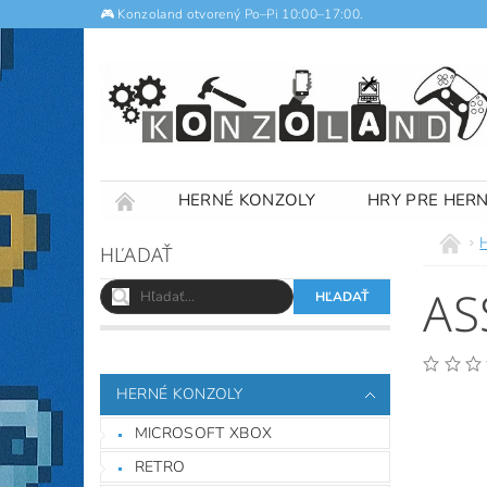
🎮 Konzoland otvorený Po–Pi 10:00–17:00.
HERNÉ KONZOLY
HRY PRE HER
NOTEBOOKY
VÝKUP
OBCHODNÉ
HĽADAŤ
AS
HERNÉ KONZOLY
MICROSOFT XBOX
RETRO