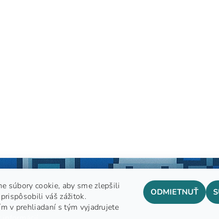
e súbory cookie, aby sme zlepšili
ODMIETNUŤ
S
prispôsobili váš zážitok.
m v prehliadaní s tým vyjadrujete
GDPR
 informácií