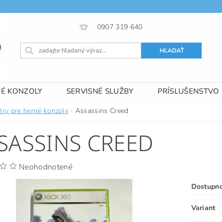
0907 319 640
NÉ KONZOLY
SERVISNÉ SLUŽBY
PRÍSLUŠENSTVO
 PODMIENKY
KONTAKTY
Hry pre herné konzoly
Assassins Creed
SASSINS CREED
Neohodnotené
Dostupn
Variant