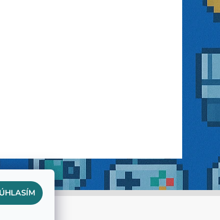
ÚHLASÍM