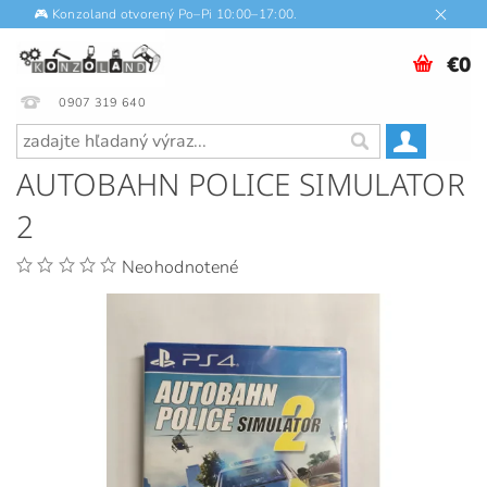
🎮 Konzoland otvorený Po–Pi 10:00–17:00.
€0
0907 319 640
AUTOBAHN POLICE SIMULATOR
2
Neohodnotené