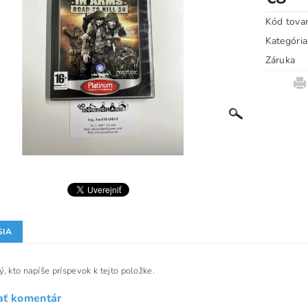
Kód tova
Kategória
Záruka
SIA
, kto napíše príspevok k tejto položke.
ať komentár