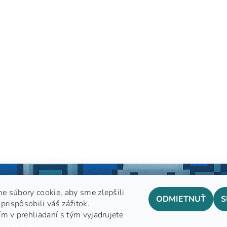
e súbory cookie, aby sme zlepšili
ODMIETNUŤ
S
prispôsobili váš zážitok.
m v prehliadaní s tým vyjadrujete
GDPR
 informácií