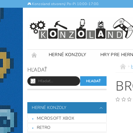
🎮 Konzoland otvorený Po–Pi 10:00–17:00.
HERNÉ KONZOLY
HRY PRE HER
NOTEBOOKY
VÝKUP
OBCHODNÉ
HĽADAŤ
BR
HERNÉ KONZOLY
MICROSOFT XBOX
RETRO