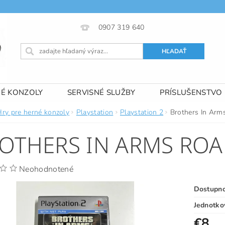
0907 319 640
NÉ KONZOLY
SERVISNÉ SLUŽBY
PRÍSLUŠENSTVO
 PODMIENKY
KONTAKTY
Hry pre herné konzoly
Playstation
Playstation 2
Brothers In Arms
OTHERS IN ARMS ROAD
Neohodnotené
Dostupn
Jednotko
€8