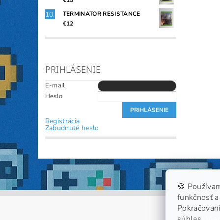
€15
TERMINATOR RESISTANCE
€12
PRIHLÁSENIE
E-mail
Heslo
Registrácia
Zabudnuté heslo
🍪 Používam
funkčnosť a 
Pokračovaní
súhlas.
Viac