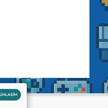
ÚHLASÍM