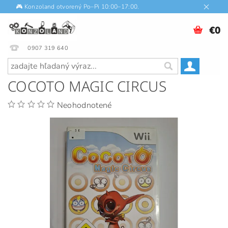
🎮 Konzoland otvorený Po–Pi 10:00–17:00.
€0
0907 319 640
COCOTO MAGIC CIRCUS
Neohodnotené