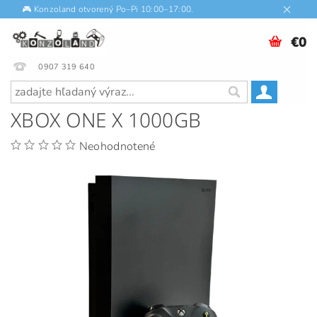
🎮 Konzoland otvorený Po–Pi 10:00–17:00.
€0
0907 319 640
XBOX ONE X 1000GB
Neohodnotené