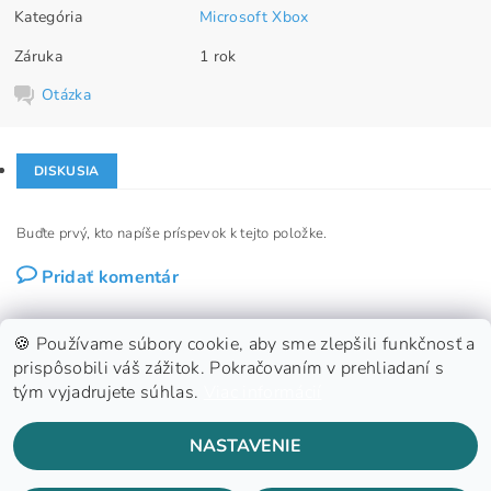
Kategória
Microsoft Xbox
Záruka
1 rok
Otázka
DISKUSIA
Buďte prvý, kto napíše príspevok k tejto položke.
Pridať komentár
🍪 Používame súbory cookie, aby sme zlepšili funkčnosť a
prispôsobili váš zážitok. Pokračovaním v prehliadaní s
tým vyjadrujete súhlas.
Viac informácií
GDPR
NASTAVENIE
2026 ©
Konzoland s.r.o.
, všetky práva vyhradené