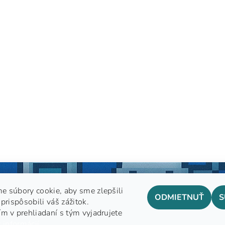
e súbory cookie, aby sme zlepšili
ODMIETNUŤ
S
prispôsobili váš zážitok.
m v prehliadaní s tým vyjadrujete
GDPR
 informácií