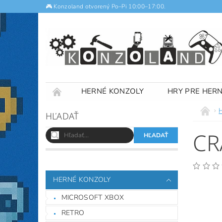
🎮 Konzoland otvorený Po–Pi 10:00–17:00.
HERNÉ KONZOLY
HRY PRE HER
NOTEBOOKY
VÝKUP
OBCHODNÉ
HĽADAŤ
CR
HERNÉ KONZOLY
MICROSOFT XBOX
RETRO