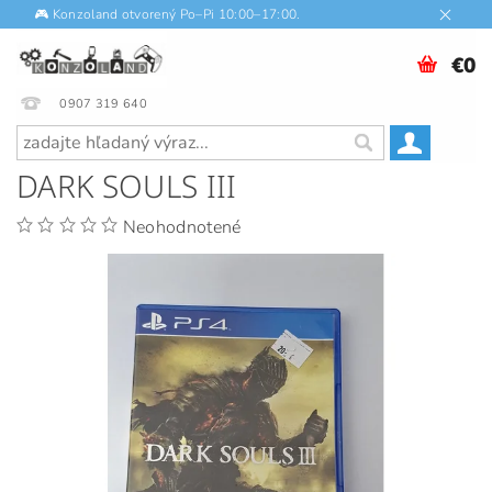
🎮 Konzoland otvorený Po–Pi 10:00–17:00.
€0
0907 319 640
DARK SOULS III
Neohodnotené