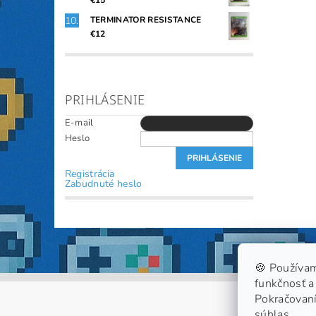
€15
TERMINATOR RESISTANCE
€12
PRIHLÁSENIE
E-mail
Heslo
Registrácia
Zabudnuté heslo
🍪 Používam
funkčnosť a 
Pokračovaní
súhlas.
Viac