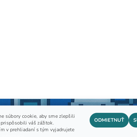
e súbory cookie, aby sme zlepšili
ODMIETNUŤ
S
prispôsobili váš zážitok.
m v prehliadaní s tým vyjadrujete
GDPR
 informácií