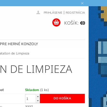
|
PRIHLÁSENIE
REGISTRÁCIA
KOŠÍK:
€0
 PRE HERNÉ KONZOLY
tallon de Limpieza
N DE LIMPIEZA
osť
Skladom
(1 ks)
ru
3337