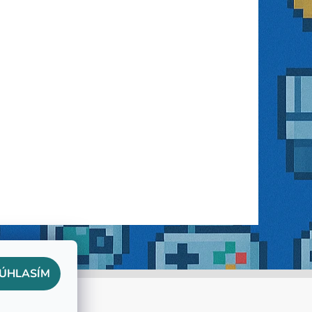
ÚHLASÍM