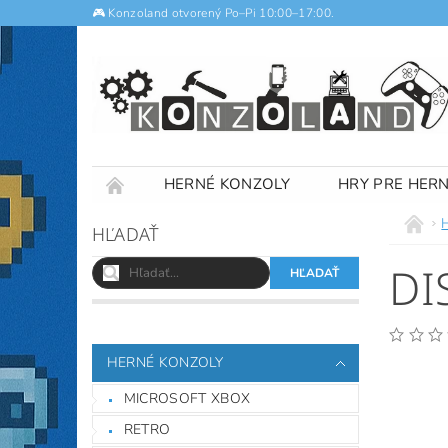
🎮 Konzoland otvorený Po–Pi 10:00–17:00.
HERNÉ KONZOLY
HRY PRE HER
NOTEBOOKY
VÝKUP
OBCHODNÉ
HĽADAŤ
DI
HERNÉ KONZOLY
MICROSOFT XBOX
RETRO