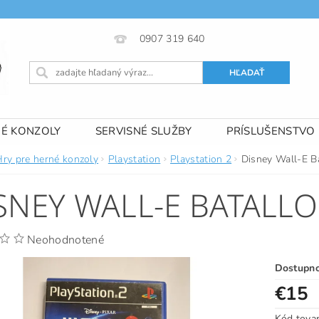
0907 319 640
NÉ KONZOLY
SERVISNÉ SLUŽBY
PRÍSLUŠENSTVO
 PODMIENKY
KONTAKTY
Hry pre herné konzoly
Playstation
Playstation 2
Disney Wall-E Ba
SNEY WALL-E BATALLO
Neohodnotené
Dostupn
€15
Kód tova