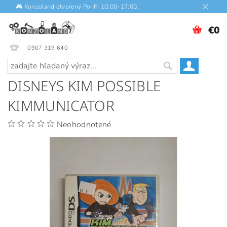
🎮 Konzoland otvorený Po–Pi 10:00–17:00.
€0
0907 319 640
DISNEYS KIM POSSIBLE
KIMMUNICATOR
Neohodnotené