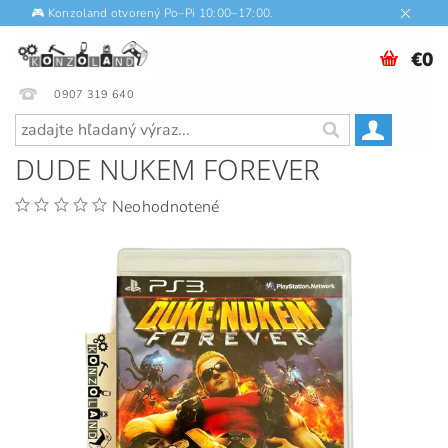
🎮 Konzoland otvorený Po–Pi 10:00–17:00.
€0
0907 319 640
DUDE NUKEM FOREVER
Neohodnotené