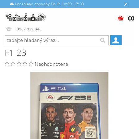
🎮 Konzoland otvorený Po–Pi 10:00–17:00.
€0
0907 319 640
F1 23
Neohodnotené