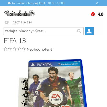
🎮 Konzoland otvorený Po–Pi 10:00–17:00.
€0
0907 319 640
FIFA 13
Neohodnotené