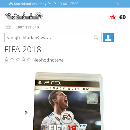
🎮 Konzoland otvorený Po–Pi 10:00–17:00.
€0
0907 319 640
FIFA 2018
Neohodnotené