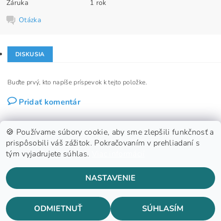
Záruka
1 rok
Otázka
DISKUSIA
Buďte prvý, kto napíše príspevok k tejto položke.
Pridať komentár
🍪 Používame súbory cookie, aby sme zlepšili funkčnosť a
prispôsobili váš zážitok. Pokračovaním v prehliadaní s
tým vyjadrujete súhlas.
Viac informácií
GDPR
NASTAVENIE
2026 ©
Konzoland s.r.o.
, všetky práva vyhradené
Vytvoril Shoptet
ODMIETNUŤ
SÚHLASÍM