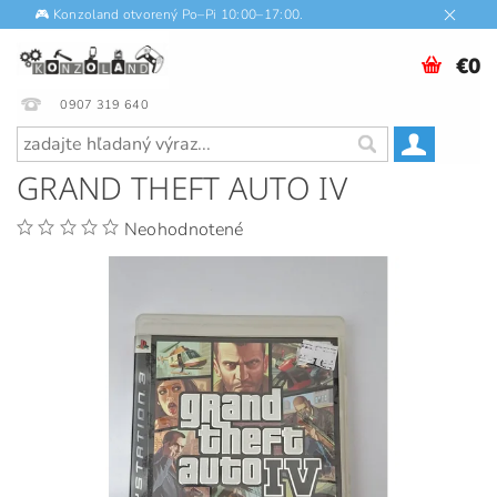
🎮 Konzoland otvorený Po–Pi 10:00–17:00.
€0
0907 319 640
GRAND THEFT AUTO IV
Neohodnotené