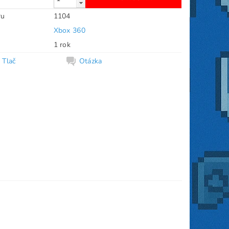
ru
1104
Xbox 360
1 rok
Tlač
Otázka