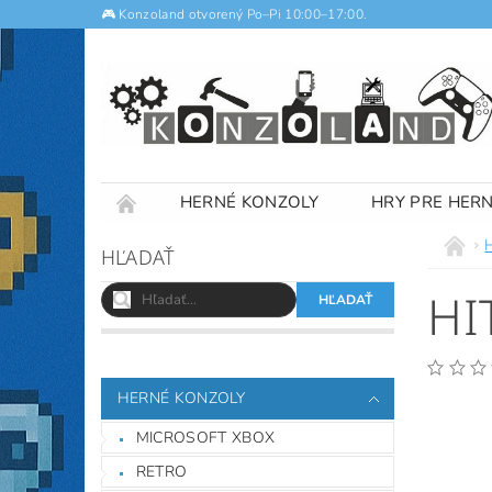
🎮 Konzoland otvorený Po–Pi 10:00–17:00.
HERNÉ KONZOLY
HRY PRE HER
NOTEBOOKY
VÝKUP
OBCHODNÉ
HĽADAŤ
HI
HERNÉ KONZOLY
MICROSOFT XBOX
RETRO