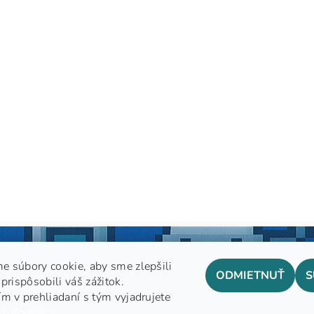
e súbory cookie, aby sme zlepšili
ODMIETNUŤ
S
prispôsobili váš zážitok.
m v prehliadaní s tým vyjadrujete
GDPR
 informácií