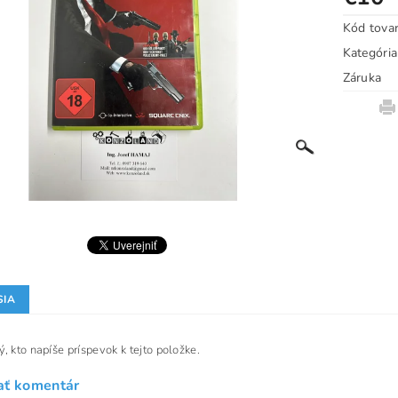
Kód tova
Kategória
Záruka
SIA
, kto napíše príspevok k tejto položke.
ať komentár