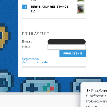
€15
TERMINATOR RESISTANCE
€12
PRIHLÁSENIE
E-mail
Heslo
Registrácia
Zabudnuté heslo
🍪 Používam
funkčnosť a 
Pokračovaní
súhlas.
Viac