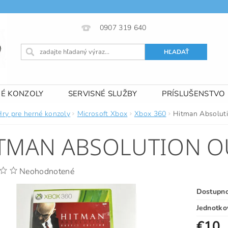
0907 319 640
NÉ KONZOLY
SERVISNÉ SLUŽBY
PRÍSLUŠENSTVO
 PODMIENKY
KONTAKTY
Hry pre herné konzoly
Microsoft Xbox
Xbox 360
Hitman Absoluti
TMAN ABSOLUTION OU
Neohodnotené
Dostupn
Jednotko
€10