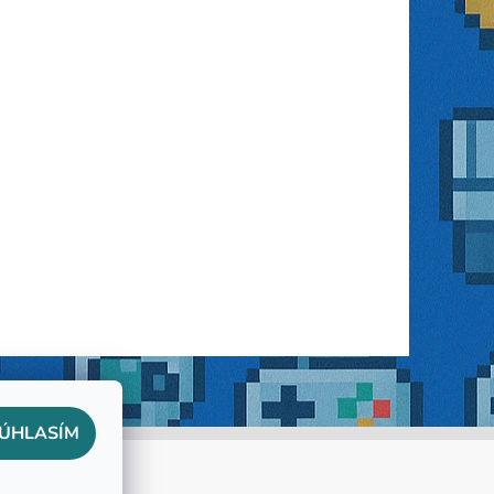
ÚHLASÍM