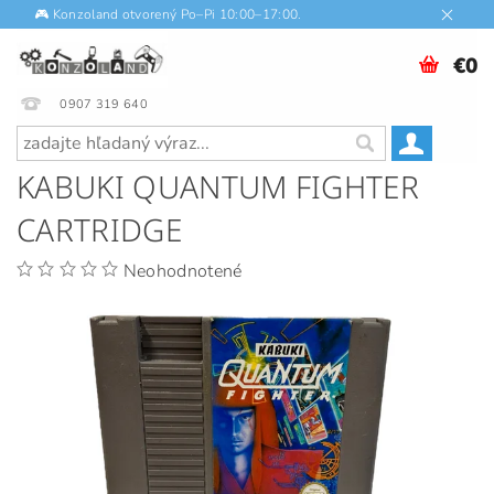
🎮 Konzoland otvorený Po–Pi 10:00–17:00.
€0
0907 319 640
KABUKI QUANTUM FIGHTER
CARTRIDGE
Neohodnotené