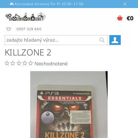
🎮 Konzoland otvorený Po–Pi 10:00–17:00.
€0
0907 319 640
KILLZONE 2
Neohodnotené