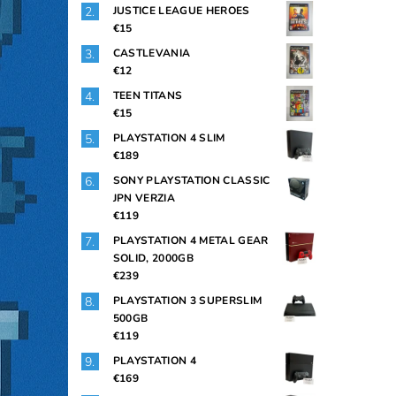
JUSTICE LEAGUE HEROES
€15
CASTLEVANIA
€12
TEEN TITANS
€15
PLAYSTATION 4 SLIM
€189
SONY PLAYSTATION CLASSIC
JPN VERZIA
€119
PLAYSTATION 4 METAL GEAR
SOLID, 2000GB
€239
PLAYSTATION 3 SUPERSLIM
500GB
€119
PLAYSTATION 4
€169