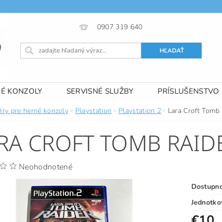
0907 319 640
NÉ KONZOLY
SERVISNÉ SLUŽBY
PRÍSLUŠENSTVO
 PODMIENKY
KONTAKTY
Hry pre herné konzoly
Playstation
Playstation 2
Lara Croft Tomb
RA CROFT TOMB RAID
Neohodnotené
Dostupn
Jednotko
€10