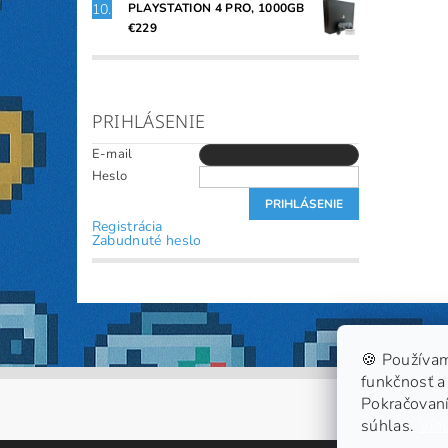
PLAYSTATION 4 PRO, 1000GB
€229
PRIHLÁSENIE
E-mail
Heslo
Registrácia
Zabudnuté heslo
🍪 Používam
funkčnosť a 
Pokračovaní
súhlas.
Viac