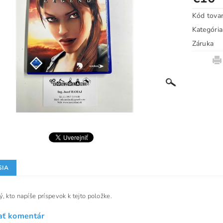
Kód tova
Kategória
Záruka
SIA
, kto napíše príspevok k tejto položke.
ať komentár