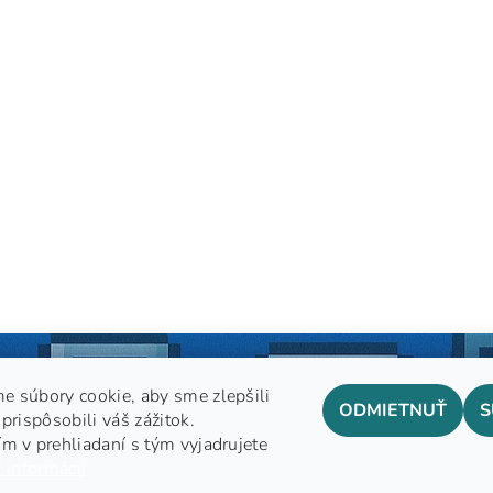
e súbory cookie, aby sme zlepšili
ODMIETNUŤ
S
prispôsobili váš zážitok.
m v prehliadaní s tým vyjadrujete
GDPR
 informácií