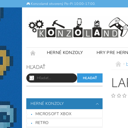
🎮 Konzoland otvorený Po–Pi 10:00–17:00.
HERNÉ KONZOLY
HRY PRE HER
NOTEBOOKY
VÝKUP
OBCHODNÉ
HĽADAŤ
LA
HERNÉ KONZOLY
MICROSOFT XBOX
RETRO