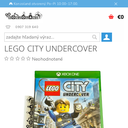
🎮 Konzoland otvorený Po–Pi 10:00–17:00.
€0
0907 319 640
LEGO CITY UNDERCOVER
Neohodnotené