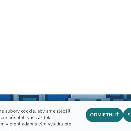
e súbory cookie, aby sme zlepšili
ODMIETNUŤ
S
prispôsobili váš zážitok.
m v prehliadaní s tým vyjadrujete
GDPR
 informácií