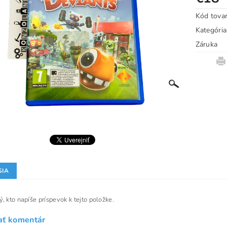
Kód tova
Kategória
Záruka
SIA
, kto napíše príspevok k tejto položke.
ať komentár