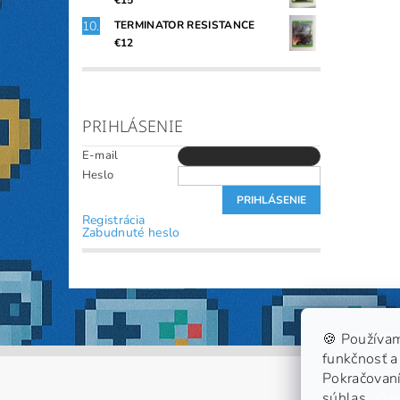
€15
TERMINATOR RESISTANCE
€12
PRIHLÁSENIE
E-mail
Heslo
Registrácia
Zabudnuté heslo
🍪 Používam
funkčnosť a 
Pokračovaní
súhlas.
Viac