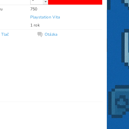
ru
750
Playstation Vita
1 rok
Tlač
Otázka