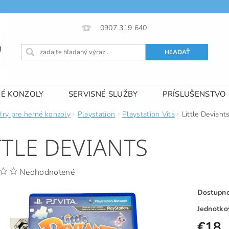
0907 319 640
NÉ KONZOLY
SERVISNÉ SLUŽBY
PRÍSLUŠENSTVO
 PODMIENKY
KONTAKTY
Hry pre herné konzoly
Playstation
Playstation Vita
Little Deviant
TTLE DEVIANTS
Neohodnotené
Dostupn
Jednotko
€18