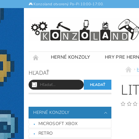
🎮 Konzoland otvorený Po–Pi 10:00–17:00.
HERNÉ KONZOLY
HRY PRE HER
NOTEBOOKY
VÝKUP
OBCHODNÉ
HĽADAŤ
LI
HERNÉ KONZOLY
MICROSOFT XBOX
RETRO