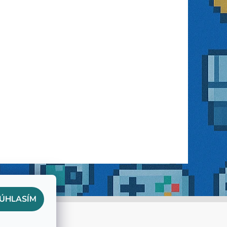
ÚHLASÍM