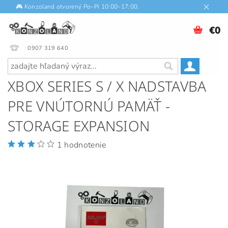
🎮 Konzoland otvorený Po–Pi 10:00–17:00.
€0
0907 319 640
XBOX SERIES S / X NADSTAVBA
PRE VNÚTORNÚ PAMÄŤ -
STORAGE EXPANSION
1 hodnotenie