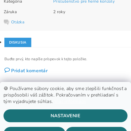
Kategória
Príslušenstvo pre herné konzoly
Záruka
2 roky
Otázka
DISKUSIA
Buďte prvý, kto napíše príspevok k tejto položke.
Pridať komentár
🍪 Používame súbory cookie, aby sme zlepšili funkčnosť a
prispôsobili váš zážitok. Pokračovaním v prehliadaní s
tým vyjadrujete súhlas.
Viac informácií
GDPR
NASTAVENIE
2026 ©
Konzoland s.r.o.
, všetky práva vyhradené