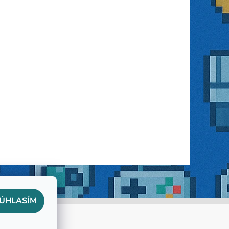
ÚHLASÍM