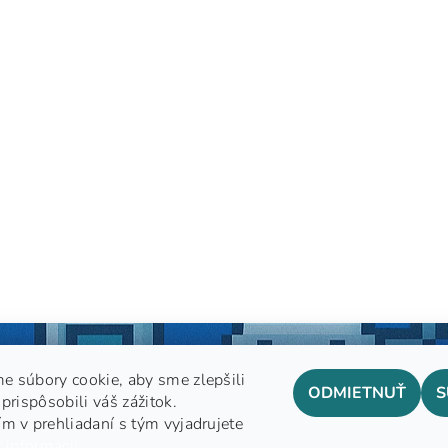
e súbory cookie, aby sme zlepšili
ODMIETNUŤ
S
prispôsobili váš zážitok.
m v prehliadaní s tým vyjadrujete
GDPR
 informácií