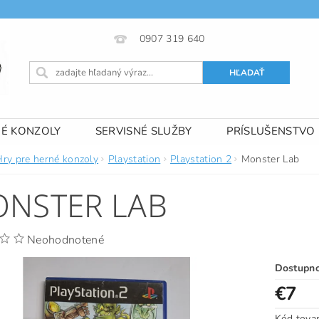
0907 319 640
NÉ KONZOLY
SERVISNÉ SLUŽBY
PRÍSLUŠENSTVO
 PODMIENKY
KONTAKTY
Hry pre herné konzoly
Playstation
Playstation 2
Monster Lab
NSTER LAB
Neohodnotené
Dostupn
€7
Kód tova