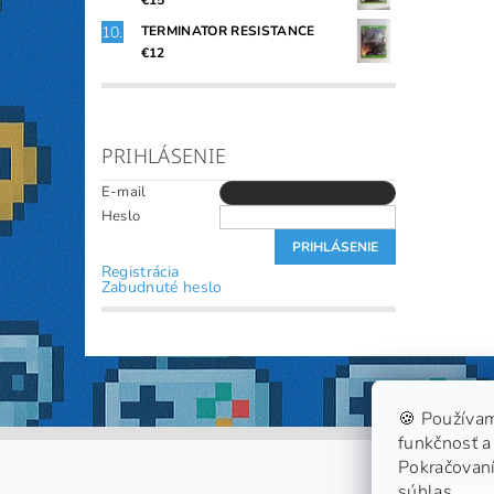
€15
TERMINATOR RESISTANCE
€12
PRIHLÁSENIE
E-mail
Heslo
Registrácia
Zabudnuté heslo
🍪 Používam
funkčnosť a 
Pokračovaní
súhlas.
Viac