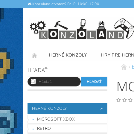
🎮 Konzoland otvorený Po–Pi 10:00–17:00.
HERNÉ KONZOLY
HRY PRE HER
NOTEBOOKY
VÝKUP
OBCHODNÉ
HĽADAŤ
MO
HERNÉ KONZOLY
MICROSOFT XBOX
RETRO