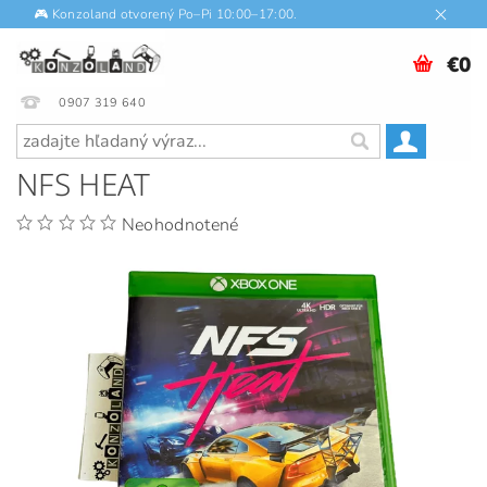
🎮 Konzoland otvorený Po–Pi 10:00–17:00.
€0
0907 319 640
NFS HEAT
Neohodnotené