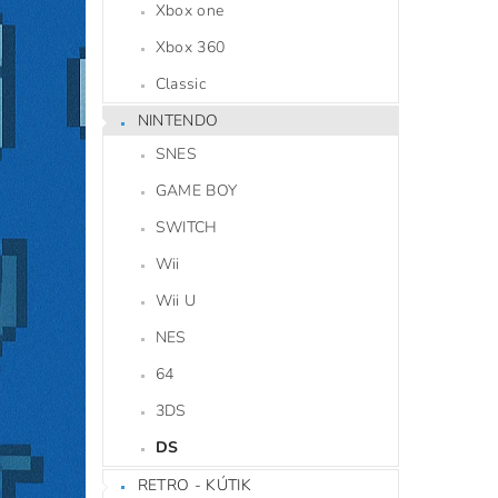
Xbox one
Xbox 360
Classic
NINTENDO
SNES
GAME BOY
SWITCH
Wii
Wii U
NES
64
3DS
DS
RETRO - KÚTIK