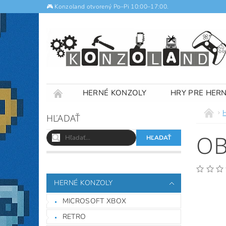
🎮 Konzoland otvorený Po–Pi 10:00–17:00.
HERNÉ KONZOLY
HRY PRE HER
NOTEBOOKY
VÝKUP
OBCHODNÉ
HĽADAŤ
O
HERNÉ KONZOLY
MICROSOFT XBOX
RETRO