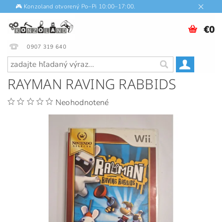
🎮 Konzoland otvorený Po–Pi 10:00–17:00.
€0
0907 319 640
RAYMAN RAVING RABBIDS
Neohodnotené